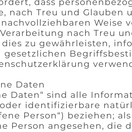
ordert, dass personenbezo
, nach Treu und Glauben un
 nachvollziehbaren Weise v
 Verarbeitung nach Treu un
dies zu gewährleisten, inf
n gesetzlichen Begriffsbes
tenschutzerklärung verwen
ene Daten
 Daten“ sind alle Informati
e oder identifizierbare natü
ene Person“) beziehen; als 
he Person angesehen, die d