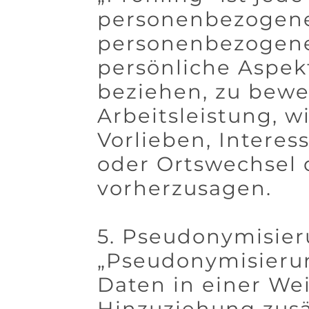
personenbezogener
personenbezogene
persönliche Aspekt
beziehen, zu bewe
Arbeitsleistung, w
Vorlieben, Interes
oder Ortswechsel 
vorherzusagen.
5. Pseudonymisie
„Pseudonymisierun
Daten in einer We
Hinzuziehung zusä