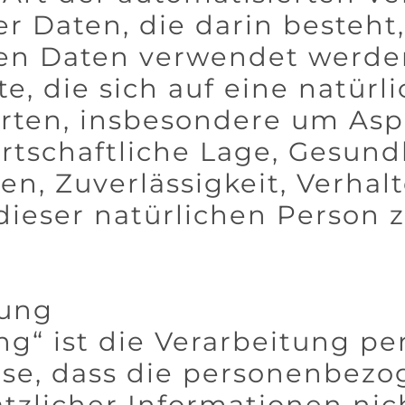
 Daten, die darin besteht,
n Daten verwendet werde
e, die sich auf eine natürl
rten, insbesondere um Asp
irtschaftliche Lage, Gesund
sen, Zuverlässigkeit, Verhal
dieser natürlichen Person z
rung
g“ ist die Verarbeitung p
ise, dass die personenbez
tzlicher Informationen nic