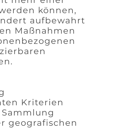
 werden können,
ondert aufbewahrt
chen Maßnahmen
rsonenbezogenen
izierbaren
en.
g
ten Kriterien
se Sammlung
er geografischen