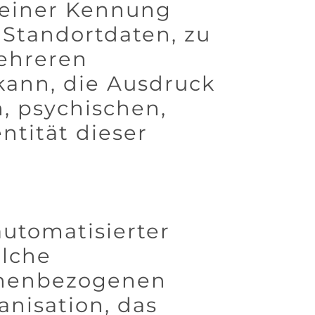
 einer Kennung
Standortdaten, zu
ehreren
kann, die Ausdruck
, psychischen,
entität dieser
automatisierter
olche
onenbezogenen
anisation, das