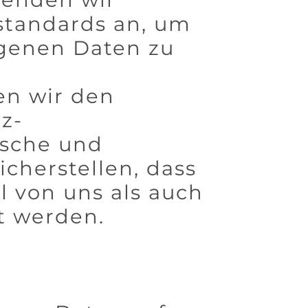
standards an, um
genen Daten zu
en wir den
z-
ische und
cherstellen, dass
l von uns als auch
t werden.