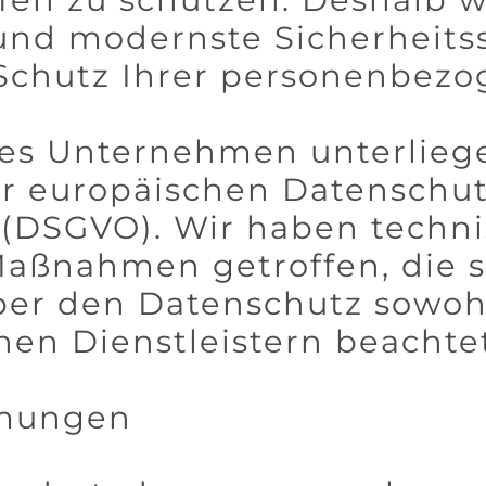
 und modernste Sicherheits
Schutz Ihrer personenbezo
ches Unternehmen unterlieg
 europäischen Datenschut
(DSGVO). Wir haben techn
Maßnahmen getroffen, die si
über den Datenschutz sowoh
nen Dienstleistern beachte
mmungen