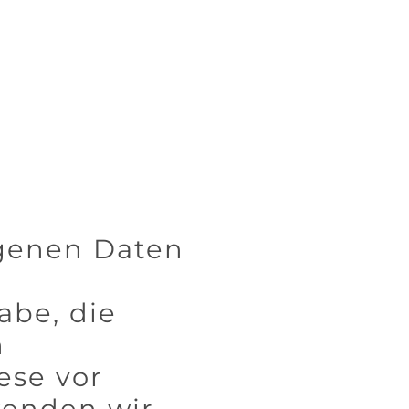
ogenen Daten
abe, die
n
ese vor
wenden wir