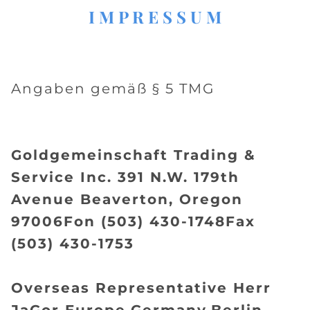
I M P R E S S U M
Angaben gemäß § 5 TMG
Goldgemeinschaft Trading &
Service Inc. 391 N.W. 179th
Avenue Beaverton, Oregon
97006Fon (503) 430-1748Fax
(503) 430-1753
Overseas Representative Herr